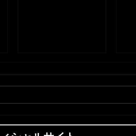
森口山都よりご報告とご挨拶
いつも応援していただき、誠にあ
りがとうございます。 この度、
試合
森口山都は、所属していたクラト
キボクシングジムを離れ、新たに
三迫ボクシングジムへ移籍するこ
ととなりました。 2025年8月18日
付で日本ボクシングコミッション
への登録も完了しておりますの